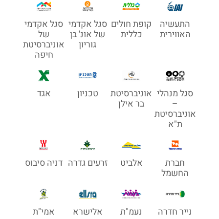
התעשיה
קופת חולים
סגל אקדמי
סגל אקדמי
האווירית
כללית
של אונ' בן
של
גוריון
אוניברסיטת
חיפה
סגל מנהלי
אוניברסיטת
טכניון
אגד
–
בר אילן
אוניברסיטת
ת"א
חברת
אלביט
זרעים גדרה
דניה סיבוס
החשמל
נייר חדרה
נעמ"ת
אלישרא
אמי"ת