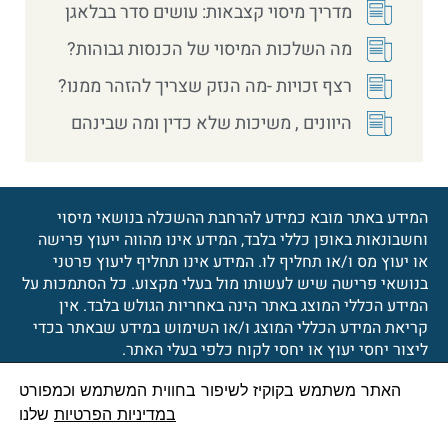
מדריך מיסוי קצבאות: עושים סדר בבלאגן
מה השלכות המיסוי של הכנסות גבוהות?
רצף זכויות -מה הנזק שצריך להזהר ממנו?
היוונים , משיכות שלא כדין ומה שבינהם
המידע באתר מובא כמידע להרחבת ההשכלה בנושאי מיסוי
וחשבונאות באופן כללי בלבד, המידע אינו מהווה ייעוץ פרישה
או יעוץ מס ו/או תחליף לו. המידע אינו תחליף ליעוץ פרטני
בנושאי פרישה שיש לעשותו מול בעלי מקצוע. כל הסתמכות על
המידע הכללי המוצג באתר הינה באחריות הגולש בלבד. אין
קריאת המידע הכללי המוצג ו/או השימוש במידע שבאתר בכדי
ליצור יחסי יעוץ או יחסי לקוח כלפי בעלי האתר.
האתר משתמש בקוקיז לשיפור בחווית המשתמש וכמפורט
© 2026 כל הזכויות שמורות
הצהרת נגישות
במדיניות הפרטיות
שלנו
לאייל מנדלאוי, רואה חשבון
מדיניות פרטיות