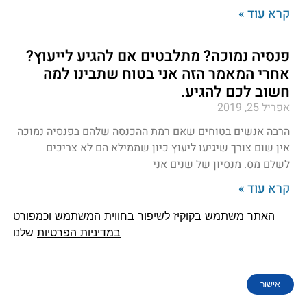
קרא עוד »
פנסיה נמוכה? מתלבטים אם להגיע לייעוץ?
אחרי המאמר הזה אני בטוח שתבינו למה
חשוב לכם להגיע.
אפריל 25, 2019
הרבה אנשים בטוחים שאם רמת ההכנסה שלהם בפנסיה נמוכה
אין שום צורך שיגיעו ליעוץ כיון שממילא הם לא צריכים
לשלם מס. מנסיון של שנים אני
קרא עוד »
האתר משתמש בקוקיז לשיפור בחווית המשתמש וכמפורט
אני עובד במקום מסודר, אין סיכוי שמגיעה
במדיניות הפרטיות
שלנו
לי הטבת מס- טעות!!!!
מרץ 16, 2019
אישור
"אני עובד במקום מסודר, לא מגיעה לי הטבת מס". זה משפט
שאני שומע ברמת היומיום, אבל מקורו בטעות. בניגוד להחזר