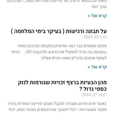
מאמרים בנושא. הרעיון של פריסת המס הוא בעצם , לשלם מס
נמוך יותר
קרא עוד »
על תבונה ורגישות ( בעיקר בימי המלחמה )
מרץ 23, 2024
אנחנו נמצאים כבר כמה חודשים בתקופה מורכבת מאוד
.בתקופה בה צריך להפעיל את הראש ולהקשיב ללב . רציתי
לשתף אותכם בדברים שאנו חווים אצלנו
קרא עוד »
מהן הבעיות ברצף זכויות שגורמות לנזק
כספי גדול ?
ינואר 27, 2024
כאשר אדם פורש מעבודה ומקבל מענקי פרישה עומדות בפניו
מספר אפשרויות : יכול למשוך את הכספים בפטור ממס, יכול