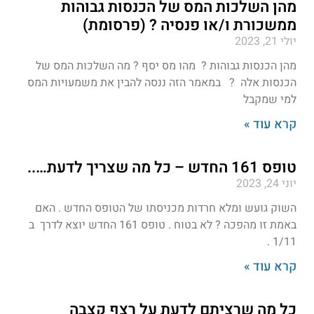
מהן השלכות המס של הכנסות גבוהות
ממשכורת ו/או פנסיה ? (פרסומת)
יולי 21, 2023
מהן הכנסות גבוהות ? מהו מס יסף ? מה השלכות המס של
הכנסות אלה ? במאמר הזה ננסה להבין את משמעויות המס
למי שמקבל
קרא עוד »
טופס 161 החדש – כל מה שצריך לדעת…..
יוני 24, 2023
השוק גועש ומלא חרדות מכניסתו של הטופס החדש . האם
באמת זו מהפכה ? לא בטוח . טופס 161 החדש יוצא לדרך ב
1/11 .
קרא עוד »
כל מה שרציתם לדעת על רצף קצבה