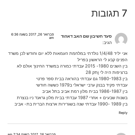
7 תגובות
פברואר 26, 2017 בשעה 6:36
סעד חשיבון שם האב דאהוד
am
הגיב:
אני יליד 1/4/48 נולדתי במלחמת העמאות ללא יום וחודש לכן משרד
הפנים קבע לי הראשון בפריל
בין השנים 1980- 2015 עבדתי כמורה במשרד החינוך אולם לא
ברציפות היה לי ןתק 28
בין 1980-1983 גם עבדתי בהוראה בבית ספר פרטי
עבדתי פקיד בבנק ערבי ישראלי ב1979 כששה חודשי
בין 1986-1987 בבית מלון רמת אביב בתל אביב
בשנות שבעים + אחרי 1987 עבדתי בבית מלון גראנד ניו בנצרת
בין 1989 -1990 עבדתי שנה בשגרירות ארצות הברית בת- אביב
Reply
פברואר 26, 2017 בשעה 7:34 am