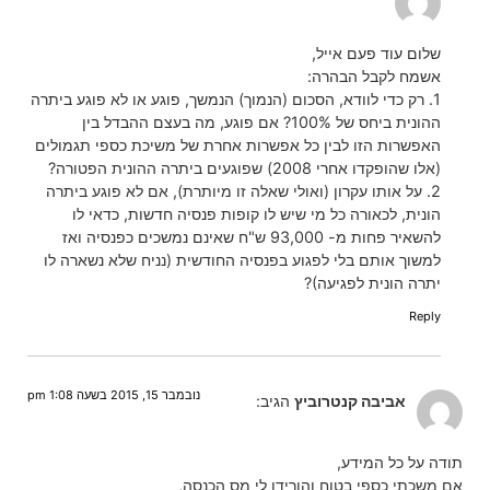
שלום עוד פעם אייל,
אשמח לקבל הבהרה:
1. רק כדי לוודא, הסכום (הנמוך) הנמשך, פוגע או לא פוגע ביתרה
ההונית ביחס של 100%? אם פוגע, מה בעצם ההבדל בין
האפשרות הזו לבין כל אפשרות אחרת של משיכת כספי תגמולים
(אלו שהופקדו אחרי 2008) שפוגעים ביתרה ההונית הפטורה?
2. על אותו עקרון (ואולי שאלה זו מיותרת), אם לא פוגע ביתרה
הונית, לכאורה כל מי שיש לו קופות פנסיה חדשות, כדאי לו
להשאיר פחות מ- 93,000 ש"ח שאינם נמשכים כפנסיה ואז
למשוך אותם בלי לפגוע בפנסיה החודשית (נניח שלא נשארה לו
יתרה הונית לפגיעה)?
Reply
נובמבר 15, 2015 בשעה 1:08 pm
אביבה קנטרוביץ
הגיב:
תודה על כל המידע,
אם משכתי כספי בטוח והורידו לי מס הכנסה,