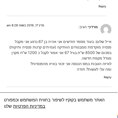
Reply
מרץ 17, 2016 בשעה 8:28 am
מרדכי
הגיב:
אייל שלום: בעוד מספר חודשים אני אהיה בן 67.כרגע אני מקבל
פנסיה מוקדמת ממבטחים הוותיקה (עמיתים קרנות פנסיה ותיקות)
בסכום של 8500 ש"ח.בגיל 67 אני אמור לקבל כ 1200 ש"ח מקרן
מגדל מקפת חדשה.
לאיזה הטבות במס הכנסה אני זכאי באיזו מהפנסיות?
ומה עלי לעשות? תודה
Reply
מרץ 17, 2016 בשעה 9:51 am
אייל מנדלאוי
הגיב:
האתר משתמש בקוקיז לשיפור בחווית המשתמש וכמפורט
במדיניות הפרטיות
שלנו
היי
מגיעות לך הטבות ועליך למלא 161ד