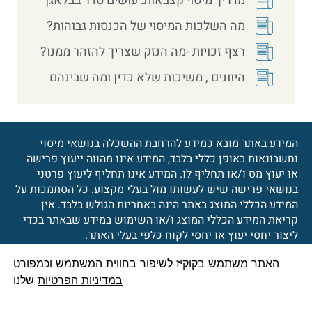
מדריך מיסוי קצבאות: עושים סדר בבלאגן
מה השלכות המיסוי של הכנסות גבוהות?
רצף זכויות -מה הנזק שצריך להזהר ממנו?
היוונים , משיכות שלא כדין ומה שבינהם
המידע באתר מובא כמידע להרחבת ההשכלה בנושאי מיסוי
וחשבונאות באופן כללי בלבד, המידע אינו מהווה ייעוץ פרישה
או יעוץ מס ו/או תחליף לו. המידע אינו תחליף ליעוץ פרטני
בנושאי פרישה שיש לעשותו מול בעלי מקצוע. כל הסתמכות על
המידע הכללי המוצג באתר הינה באחריות הגולש בלבד. אין
קריאת המידע הכללי המוצג ו/או השימוש במידע שבאתר בכדי
ליצור יחסי יעוץ או יחסי לקוח כלפי בעלי האתר.
האתר משתמש בקוקיז לשיפור בחווית המשתמש וכמפורט
© 2026 כל הזכויות שמורות
הצהרת נגישות
במדיניות הפרטיות
שלנו
לאייל מנדלאוי, רואה חשבון
מדיניות פרטיות