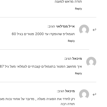
תודה מראש למענה
Reply
אייל מנדלאוי
הגיב:
תגמוליפ שהופקדו עד 2000 פטורים בגיל 60
Reply
מיכאל
הגיב:
איך מחושב הפטור בתגמולים קצבתיים לגמלאי מעל גיל 67 העומד בקריטריונים של קצבה מינימלית ובעל נכות מעל 75%, תודה רבה
Reply
מיכאל
הגיב:
רק לחדד את הסוגיה מעלה , מדובר על אחוזי נכות מעל 75%, אך קטנה מ-90% שאינה מזכה בפטור ממס הכנ
תודה רבה