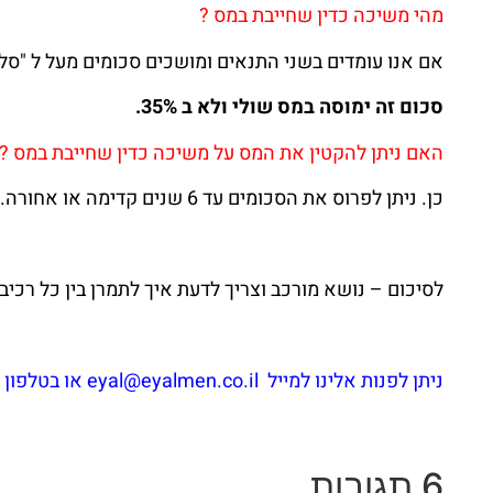
מהי משיכה כדין שחייבת במס ?
אם אנו עומדים בשני התנאים ומושכים סכומים מעל ל "סל 
סכום זה ימוסה במס שולי ולא ב 35%.
האם ניתן להקטין את המס על משיכה כדין שחייבת במס ?
כן. ניתן לפרוס את הסכומים עד 6 שנים קדימה או אחורה. ישנם כללים לכך.
לסיכום – נושא מורכב וצריך לדעת איך לתמרן בין כל רכיב
ניתן לפנות אלינו למייל eyal@eyalmen.co.il או בטלפון 073-7690302
6 תגובות