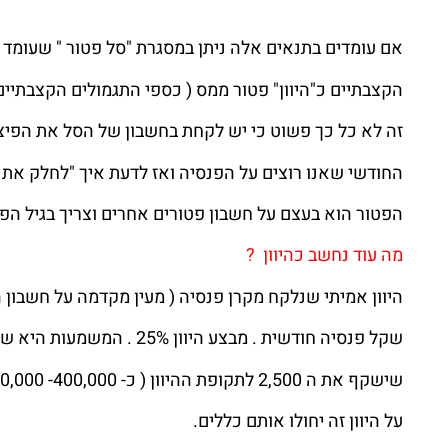
אם עומדים בתנאים אלה ניתן במסגרת "סל פטור " שעומד היום על 976,005 למשוך א
הקצבתיים כ"היוון" פטור ממס ( כספי התגמולים הקצבתיים נ
זה לא כל כך פשוט כי יש לקחת בחשבון של הסל את הפיצ
החודשי שאנו רוצים על הפנסיה ואז לדעת איך "לחלק את הע
הפטור הוא בעצם על חשבון פטורים אחרים וצריך בגיל הפ
מה עוד נחשב כהיוון ?
היוון אמיתי שנלקח מקרן פנסיה ( מעין מקדמה על חשבון הפנס
שקל פנסיה חודשית . מבצע היוון 25% . המשמעות היא שאקבל 7,500 לחודש וסכום חד פעמי
שישקף את ה 2,500 לתקופת ההיוון ( כ- 400,000- 450,000) .
על היוון זה יחולו אותם כללים.