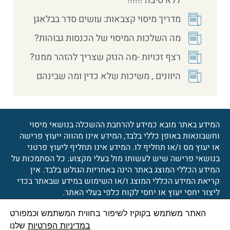
ללא סיבה !!!!!!
מדריך מיסוי קצבאות: עושים סדר בבלאגן
מה השלכות המיסוי של הכנסות גבוהות?
רצף זכויות -מה הנזק שצריך להזהר ממנו?
היוונים , משיכות שלא כדין ומה שבינהם
המידע באתר מובא כמידע להרחבת ההשכלה בנושאי מיסוי
וחשבונאות באופן כללי בלבד, המידע אינו מהווה ייעוץ פרישה
או יעוץ מס ו/או תחליף לו. המידע אינו תחליף ליעוץ פרטני
בנושאי פרישה שיש לעשותו מול בעלי מקצוע. כל הסתמכות על
המידע הכללי המוצג באתר הינה באחריות הגולש בלבד. אין
קריאת המידע הכללי המוצג ו/או השימוש במידע שבאתר בכדי
ליצור יחסי יעוץ או יחסי לקוח כלפי בעלי האתר.
האתר משתמש בקוקיז לשיפור בחווית המשתמש וכמפורט
© 2026 כל הזכויות שמורות
הצהרת נגישות
במדיניות הפרטיות
שלנו