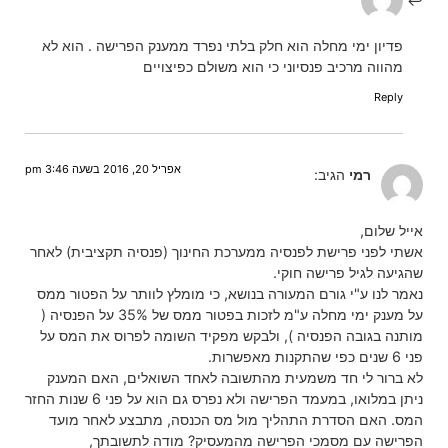
פדיון ימי מחלה הוא חלק בלתי נפרד ממענק הפרישה . הוא לא
מהווה מרכיב פנסיוני כי הוא משולם כפיצויים
Reply
אפריל 20, 2016 בשעה 3:46 pm
רמי
הגיב:
אייל שלום,
אשתי לפני פרישת לפנסיה ממערכת החינוך (פנסיה תקציבית) לאחר
שהגיעה לגיל פרישה חוקי.
נאמר לנו ע"י גורם המעורה בנושא, כי מומלץ לוותר על הפטור ממס
על מענק ימי מחלה ע"מ לזכות בפטור ממס של 35% על הפנסיה (
מותנה בגובה הפנסיה ), ולבקש מפקיד השומה לפרוס את המס על
פני 6 שנים כפי שהתקנות מאפשרות.
לא ברור לי חד משמעית מהתשובה לאחד השואלים, האם המענק
ניתן במלואו, במעמד הפרישה ולא נפרס גם הוא על פני 6 שנות החזר
המס. האם הסדרת התהליך מול מס הכנסה, מתבצע לאחר מועד
הפרישה עם מסמכי הפרישה מהמעסיק? מודה לתשובתך,