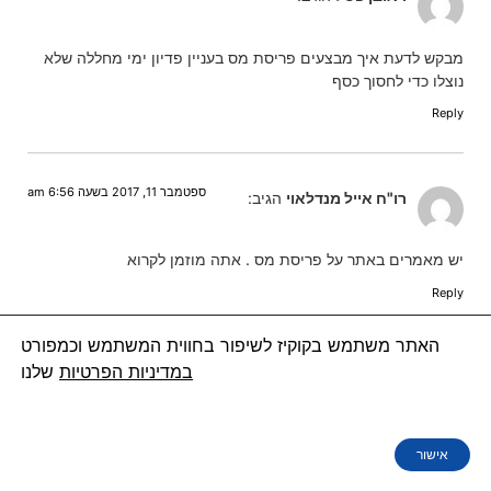
מבקש לדעת איך מבצעים פריסת מס בעניין פדיון ימי מחללה שלא
נוצלו כדי לחסוך כסף
Reply
ספטמבר 11, 2017 בשעה 6:56 am
רו"ח אייל מנדלאוי
הגיב:
יש מאמרים באתר על פריסת מס . אתה מוזמן לקרוא
Reply
האתר משתמש בקוקיז לשיפור בחווית המשתמש וכמפורט
במדיניות הפרטיות
שלנו
ספטמבר 24, 2017 בשעה 10:29 am
זהבית כהן
הגיב:
האם פדיון ימי מחלה בפרישה ממשרד החינוך דורש תשלום מס או
אישור
יש פטור? ואם יש פטור איך משיגים אותו?
תודה