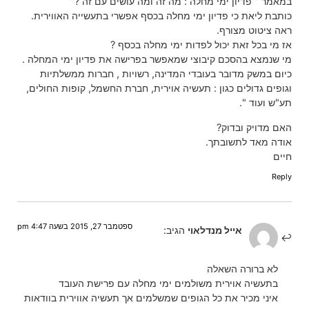
במאמר " פדיון ימי מחלה : מה זה ומה עושים עם זה ?"
כותבת ליאת כי פדיון ימי מחלה בכסף אפשרי בתעשייה האווירית.
ראה ציטוט מצורף.
אז מי בכל זאת יכול לפדות ימי מחלה בכסף ?
מי שנמצא בהסכם קיבוצי שמאפשר בפרישה את פדיון ימי המחלה .
כיום במשק מדובר בעובדי המדינה, רשויות , חברות ממשלתיות
וגופים גדולים כגון : תעשיה אוירית, חברת החשמל, קופות החולים,
תע"ש ועוד ".
האם מדויק ובדוק?
אודה מאד לתשובתך.
חיים
Reply
ספטמבר 27, 2015 בשעה 4:47 pm
אייל מנדלאוי
הגיב:
לא ברורה השאלה
בתעשיה אוירית משולמים ימי מחלה עם פרישת העובד
איני מכיר את כל הגופים שמשלמים אך תעשיה אווירית בוודאות