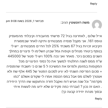
Reply
פברואר 1, 2026 בשעה 9:08 pm
משה רוזנשטין
הגיב:
אייל שלום , לאחרונה בגיל 72 פרשתי מהעבודה וקיבלתי מהמעסיק
טופס 161. אני מקבל פנסיה ממבטחים ותיקה לאחר שבמסגרת
הקיבוע זכויות בגיל 67 משכתי 25% לכל החיים ממבטחים. ייש לי
בנוסף ביטוחי מנהלים וקופות גמל שבהן השלימו לי פיצויים במהלך
השנים בסכום ניכר. מאחר ואני נכה 100% ויש לי פטור של 445000
ש"ח ממס לשנה החלטתי למשוך את כל כספי הפיצויים מכל
המקומות במזומן ולפרוס את המשיכה ל 5 שנים כי חשבתי שהפנסיה
+ סכום הפריסה השנתי לא יגיע לסכום הפטור של 445 אלף שח ולא
אצטרך לשלם מס אבל במס הכנסה אמרו לי שקודם אשלם "כמו
מקדמה" וכל שנה אגיש דוח ואקבל חזרה והתעקשו שזו הדרך היחידה
. האם זה נכון ? (עברתי כמה פקידים שלא ידעו מה לעשות איתי
ובסוך מנהת יחידה קבעה כך)
Reply